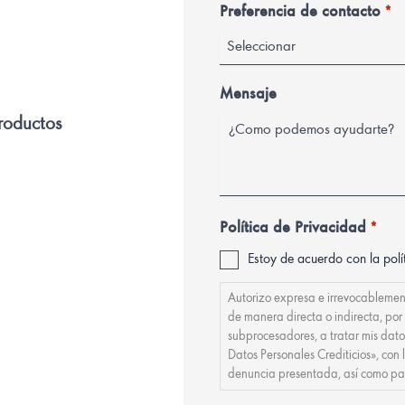
Preferencia de contacto
*
r
a
g
Mensaje
u
productos
a
y
+
5
Política de Privacidad
*
9
5
Estoy de acuerdo con la polí
Autorizo expresa e irrevocablemen
de manera directa o indirecta, po
subprocesadores, a tratar mis da
Datos Personales Crediticios», con 
denuncia presentada, así como par