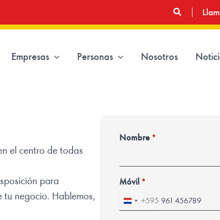
Buscar
Llam
Empresas
Personas
Nosotros
Notic
Nombre
*
en el centro de todas
isposición para
Móvil
*
e tu negocio. Hablemos,
+595
P
a