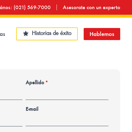
ános: (021) 569-7000
Asesorate con un experto
Historias de éxito
ias
Hablemos
Apellido
*
E-mail