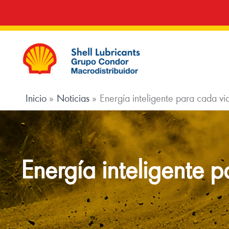
Ir
al
contenido
Inicio
Noticias
Energía inteligente para cada vi
Energía inteligente 