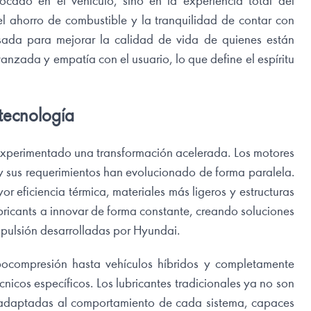
ado en el vehículo, sino en la experiencia total del
el ahorro de combustible y la tranquilidad de contar con
sada para mejorar la calidad de vida de quienes están
avanzada y empatía con el usuario, lo que define el espíritu
 tecnología
 experimentado una transformación acelerada. Los motores
y sus requerimientos han evolucionado de forma paralela.
 eficiencia térmica, materiales más ligeros y estructuras
bricants a innovar de forma constante, creando soluciones
opulsión desarrolladas por Hyundai.
bocompresión hasta vehículos híbridos y completamente
cnicos específicos. Los lubricantes tradicionales ya no son
, adaptadas al comportamiento de cada sistema, capaces