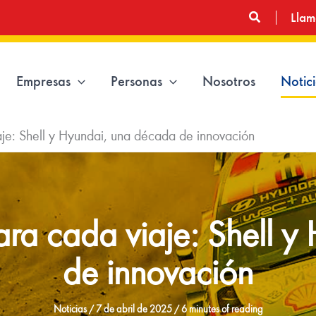
Buscar
Llam
Empresas
Personas
Nosotros
Notic
aje: Shell y Hyundai, una década de innovación
para cada viaje: Shell 
de innovación
Noticias
/
7 de abril de 2025
/
6 minutes of reading